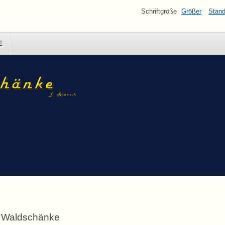
Schriftgröße
Größer
Stand
E
Waldschänke